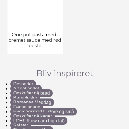
One pot pasta med i
cremet sauce med rød
pesto
Bliv inspireret
Desserter
Alt det andet
Opskrifter på brød
Børnefester
Børnenes Maddag
Fødselsdage
Hverdagsmad til store og små
Opskrifter på kager
LCHF (Low carb high fat)
Salater