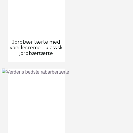
Jordbær tærte med
vanillecreme – klassisk
jordbærtærte