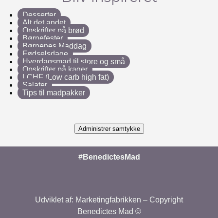
Desserter
Alt det andet
Opskrifter på brød
Børnefester
Børnenes Maddag
Fødselsdage
Hverdagsmad til store og små
Opskrifter på kager
LCHF (Low carb high fat)
Salater
Tips til madpakker
Administrer samtykke
#BenedictesMad
Udviklet af:
Marketingfabrikken
– Copyright
Benedictes Mad ©