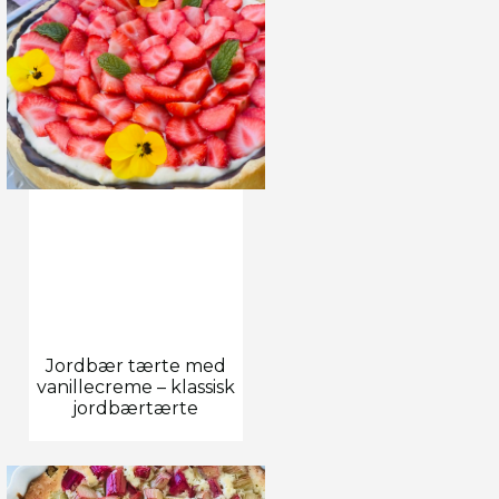
Jordbær tærte med
vanillecreme – klassisk
jordbærtærte