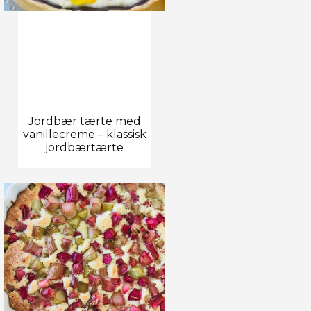
Jordbær tærte med
vanillecreme – klassisk
jordbærtærte