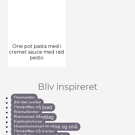
One pot pasta med i
cremet sauce med rød
pesto
Bliv inspireret
Desserter
Alt det andet
Opskrifter på brød
Børnefester
Børnenes Maddag
Fødselsdage
Hverdagsmad til store og små
Opskrifter på kager