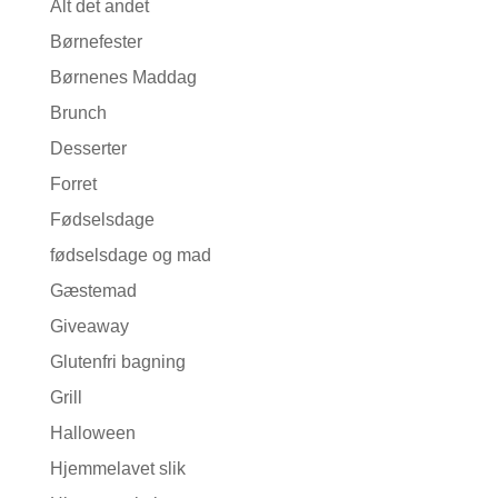
Alt det andet
Børnefester
Børnenes Maddag
Brunch
Desserter
Forret
Fødselsdage
fødselsdage og mad
Gæstemad
Giveaway
Glutenfri bagning
Grill
Halloween
Hjemmelavet slik