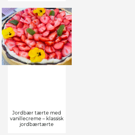
Jordbær tærte med
vanillecreme – klassisk
jordbærtærte