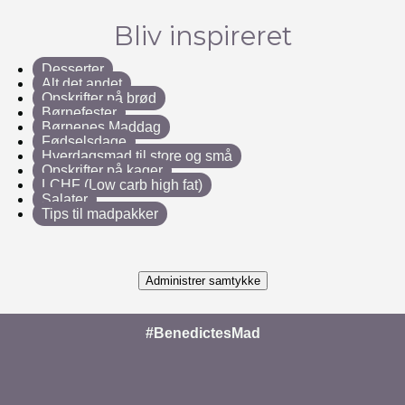
Bliv inspireret
Desserter
Alt det andet
Opskrifter på brød
Børnefester
Børnenes Maddag
Fødselsdage
Hverdagsmad til store og små
Opskrifter på kager
LCHF (Low carb high fat)
Salater
Tips til madpakker
Administrer samtykke
#BenedictesMad