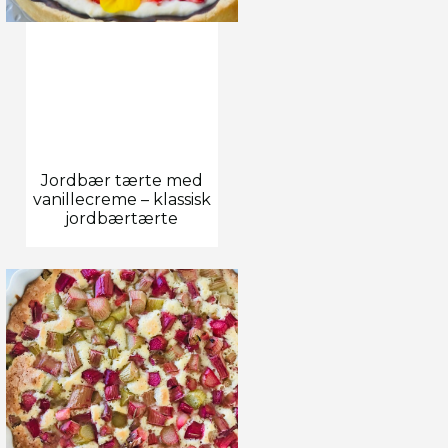
Jordbær tærte med
vanillecreme – klassisk
jordbærtærte