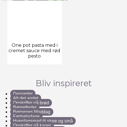
One pot pasta med i
cremet sauce med rød
pesto
Bliv inspireret
Desserter
Alt det andet
Opskrifter på brød
Børnefester
Børnenes Maddag
Fødselsdage
Hverdagsmad til store og små
Opskrifter på kager