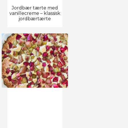
Jordbær tærte med
vanillecreme – klassisk
jordbærtærte