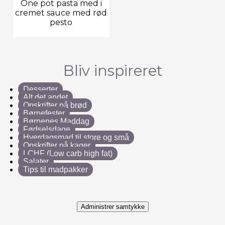
One pot pasta med i
cremet sauce med rød
pesto
Bliv inspireret
Desserter
Alt det andet
Opskrifter på brød
Børnefester
Børnenes Maddag
Fødselsdage
Hverdagsmad til store og små
Opskrifter på kager
LCHF (Low carb high fat)
Salater
Tips til madpakker
Administrer samtykke