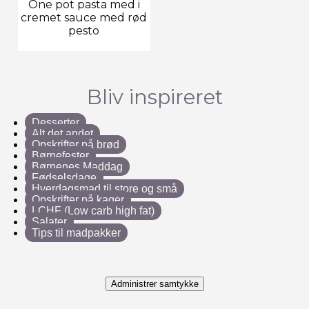
One pot pasta med i
cremet sauce med rød
pesto
Bliv inspireret
Desserter
Alt det andet
Opskrifter på brød
Børnefester
Børnenes Maddag
Fødselsdage
Hverdagsmad til store og små
Opskrifter på kager
LCHF (Low carb high fat)
Salater
Tips til madpakker
Administrer samtykke