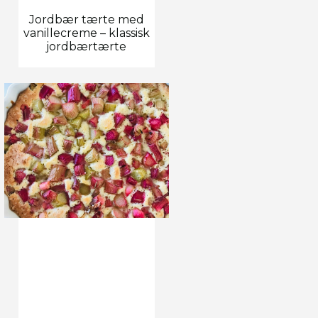
Jordbær tærte med
vanillecreme – klassisk
jordbærtærte