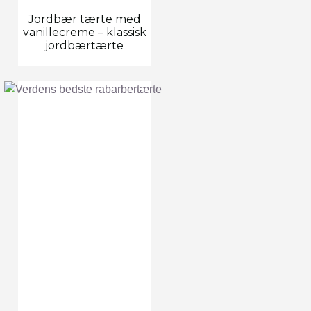
Jordbær tærte med
vanillecreme – klassisk
jordbærtærte