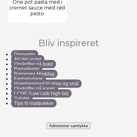
One pot pasta med i
cremet sauce med rød
pesto
Bliv inspireret
Desserter
Alt det andet
Opskrifter på brød
Børnefester
Børnenes Maddag
Fødselsdage
Hverdagsmad til store og små
Opskrifter på kager
LCHF (Low carb high fat)
Salater
Tips til madpakker
Administrer samtykke