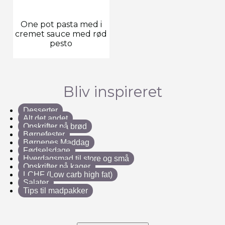
One pot pasta med i
cremet sauce med rød
pesto
Bliv inspireret
Desserter
Alt det andet
Opskrifter på brød
Børnefester
Børnenes Maddag
Fødselsdage
Hverdagsmad til store og små
Opskrifter på kager
LCHF (Low carb high fat)
Salater
Tips til madpakker