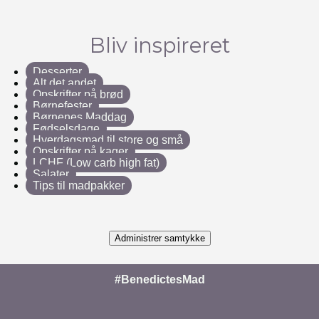
Bliv inspireret
Desserter
Alt det andet
Opskrifter på brød
Børnefester
Børnenes Maddag
Fødselsdage
Hverdagsmad til store og små
Opskrifter på kager
LCHF (Low carb high fat)
Salater
Tips til madpakker
Administrer samtykke
#BenedictesMad