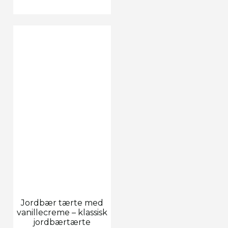
Jordbær tærte med
vanillecreme – klassisk
jordbærtærte