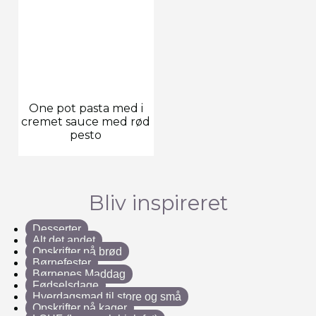
One pot pasta med i
cremet sauce med rød
pesto
Bliv inspireret
Desserter
Alt det andet
Opskrifter på brød
Børnefester
Børnenes Maddag
Fødselsdage
Hverdagsmad til store og små
Opskrifter på kager