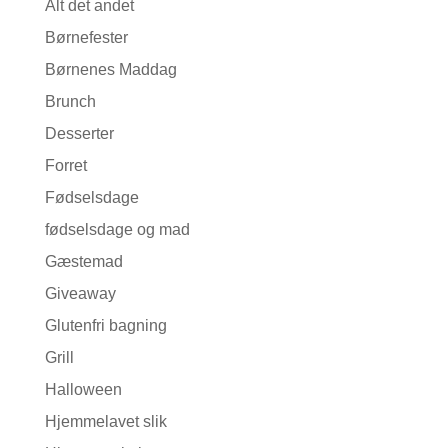
Alt det andet
Børnefester
Børnenes Maddag
Brunch
Desserter
Forret
Fødselsdage
fødselsdage og mad
Gæstemad
Giveaway
Glutenfri bagning
Grill
Halloween
Hjemmelavet slik