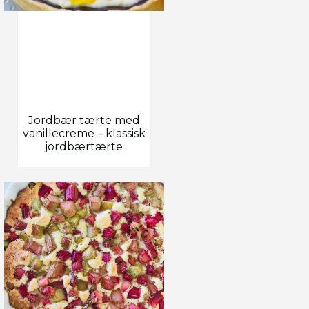
Jordbær tærte med
vanillecreme – klassisk
jordbærtærte