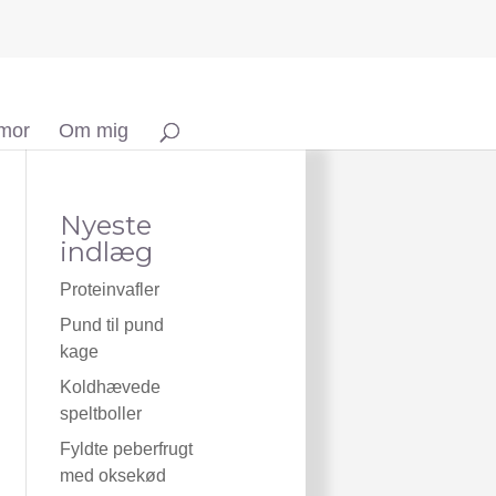
 mor
Om mig
Nyeste
indlæg
Proteinvafler
Pund til pund
kage
Koldhævede
speltboller
Fyldte peberfrugt
med oksekød