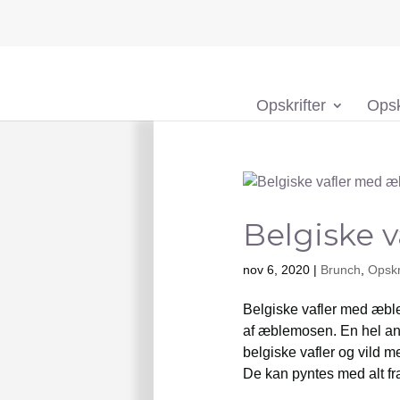
Opskrifter
Opsk
Belgiske 
nov 6, 2020
|
Brunch
,
Opskr
Belgiske vafler med æbl
af æblemosen. En hel an
belgiske vafler og vild me
De kan pyntes med alt fra