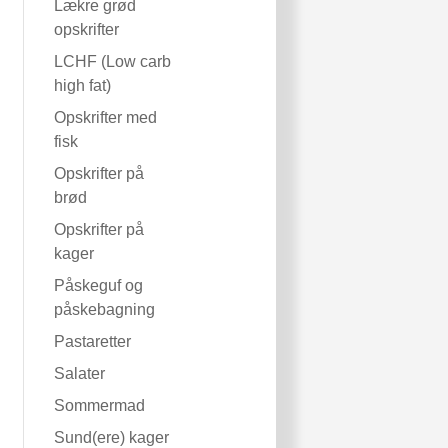
Lækre grød
opskrifter
LCHF (Low carb
high fat)
Opskrifter med
fisk
Opskrifter på
brød
Opskrifter på
kager
Påskeguf og
påskebagning
Pastaretter
Salater
Sommermad
Sund(ere) kager