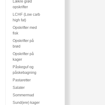
Lækre grød
opskrifter
LCHF (Low carb
high fat)
Opskrifter med
fisk
Opskrifter på
brød
Opskrifter på
kager
Påskeguf og
påskebagning
Pastaretter
Salater
Sommermad
Sund(ere) kager