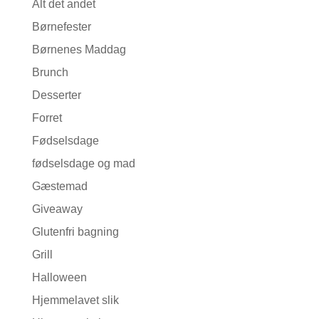
Alt det andet
Børnefester
Børnenes Maddag
Brunch
Desserter
Forret
Fødselsdage
fødselsdage og mad
Gæstemad
Giveaway
Glutenfri bagning
Grill
Halloween
Hjemmelavet slik