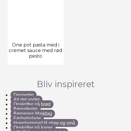
One pot pasta med i
cremet sauce med rød
pesto
Bliv inspireret
Desserter
Alt det andet
Opskrifter på brød
Børnefester
Børnenes Maddag
Fødselsdage
Hverdagsmad til store og små
Opskrifter på kager