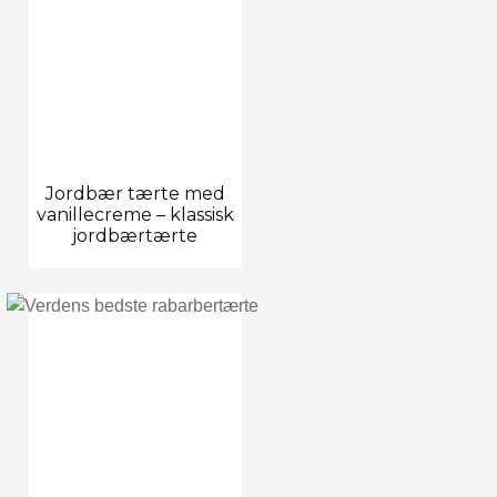
Jordbær tærte med
vanillecreme – klassisk
jordbærtærte