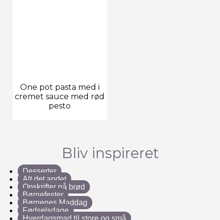
One pot pasta med i
cremet sauce med rød
pesto
Bliv inspireret
Desserter
Alt det andet
Opskrifter på brød
Børnefester
Børnenes Maddag
Fødselsdage
Hverdagsmad til store og små