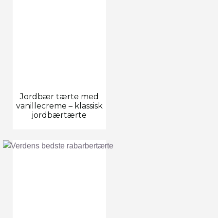
Jordbær tærte med
vanillecreme – klassisk
jordbærtærte