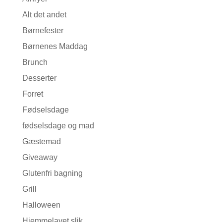
Alt det andet
Børnefester
Børnenes Maddag
Brunch
Desserter
Forret
Fødselsdage
fødselsdage og mad
Gæstemad
Giveaway
Glutenfri bagning
Grill
Halloween
Hjemmelavet slik