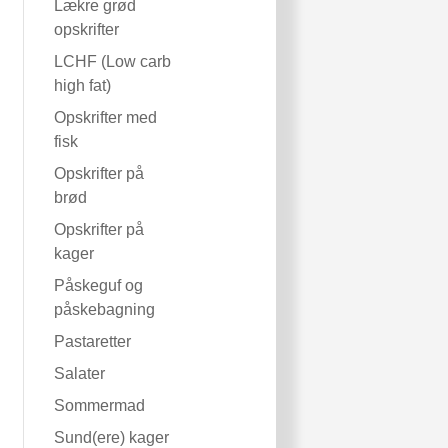
Lækre grød
opskrifter
LCHF (Low carb
high fat)
Opskrifter med
fisk
Opskrifter på
brød
Opskrifter på
kager
Påskeguf og
påskebagning
Pastaretter
Salater
Sommermad
Sund(ere) kager