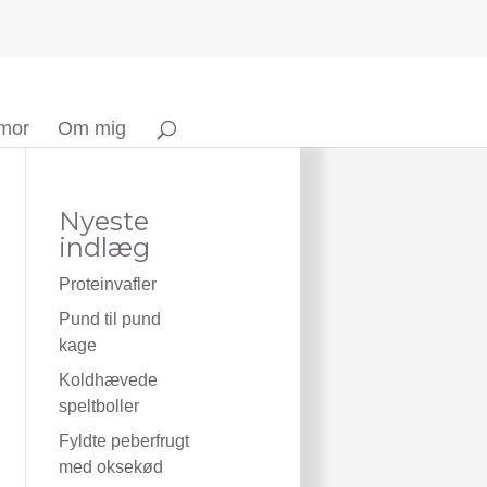
 mor
Om mig
Nyeste
indlæg
Proteinvafler
Pund til pund
kage
Koldhævede
speltboller
Fyldte peberfrugt
med oksekød