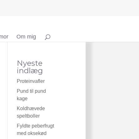
 mor
Om mig
Nyeste
indlæg
Proteinvafler
Pund til pund
kage
Koldhævede
speltboller
Fyldte peberfrugt
med oksekød