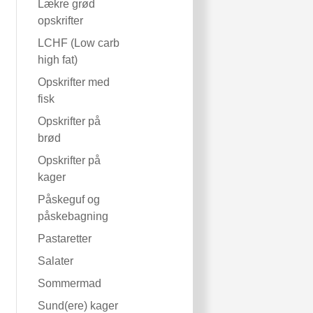
Lækre grød
opskrifter
LCHF (Low carb
high fat)
Opskrifter med
fisk
Opskrifter på
brød
Opskrifter på
kager
Påskeguf og
påskebagning
Pastaretter
Salater
Sommermad
Sund(ere) kager