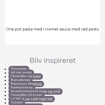
One pot pasta med i cremet sauce med rød pesto
Bliv inspireret
Desserter
Alt det andet
Opskrifter på brød
Børnefester
Børnenes Maddag
Fødselsdage
Hverdagsmad til store og små
Opskrifter på kager
LCHF (Low carb high fat)
Salater