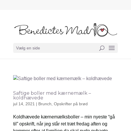
Vælg en side
Saftige boller med kærnemælk –
koldhævede
jul 14, 2021
|
Brunch
,
Opskrifter på brød
Koldhævede kærnemælksboller – min nyeste “gå
til” opskrift, når jeg står ret træt fredag aften og
kommer efter at familien da skal nyde nybagte