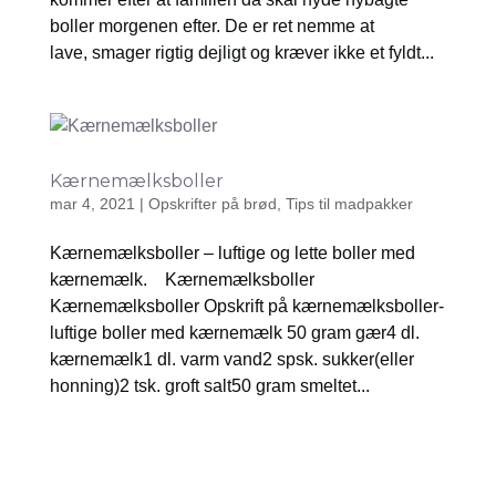
boller morgenen efter. De er ret nemme at
lave, smager rigtig dejligt og kræver ikke et fyldt...
Kærnemælksboller
mar 4, 2021
|
Opskrifter på brød
,
Tips til madpakker
Kærnemælksboller – luftige og lette boller med
kærnemælk. Kærnemælksboller
Kærnemælksboller Opskrift på kærnemælksboller-
luftige boller med kærnemælk 50 gram gær4 dl.
kærnemælk1 dl. varm vand2 spsk. sukker(eller
honning)2 tsk. groft salt50 gram smeltet...