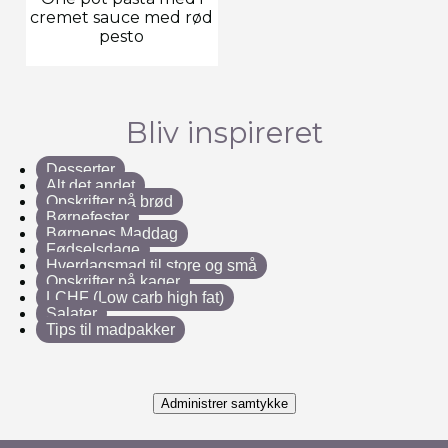
cremet sauce med rød
pesto
Bliv inspireret
Desserter
Alt det andet
Opskrifter på brød
Børnefester
Børnenes Maddag
Fødselsdage
Hverdagsmad til store og små
Opskrifter på kager
LCHF (Low carb high fat)
Salater
Tips til madpakker
Administrer samtykke