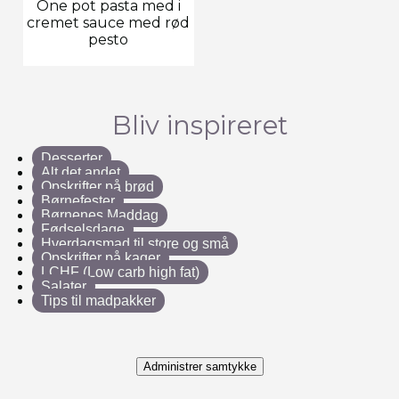
One pot pasta med i
cremet sauce med rød
pesto
Bliv inspireret
Desserter
Alt det andet
Opskrifter på brød
Børnefester
Børnenes Maddag
Fødselsdage
Hverdagsmad til store og små
Opskrifter på kager
LCHF (Low carb high fat)
Salater
Tips til madpakker
Administrer samtykke