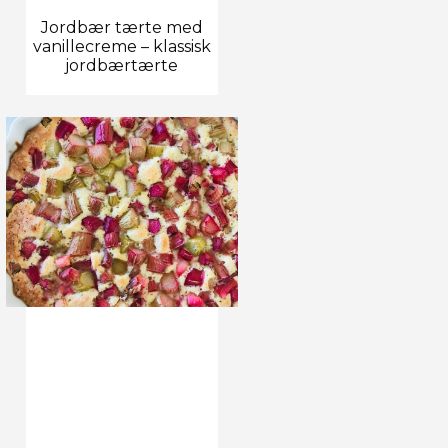
Jordbær tærte med
vanillecreme – klassisk
jordbærtærte