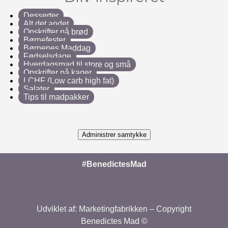
Desserter
Alt det andet
Opskrifter på brød
Børnefester
Børnenes Maddag
Fødselsdage
Hverdagsmad til store og små
Opskrifter på kager
LCHF (Low carb high fat)
Salater
Tips til madpakker
Administrer samtykke
#BenedictesMad
Udviklet af:
Marketingfabrikken
– Copyright
Benedictes Mad ©