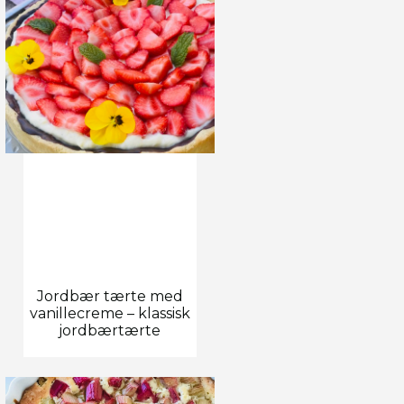
Jordbær tærte med
vanillecreme – klassisk
jordbærtærte