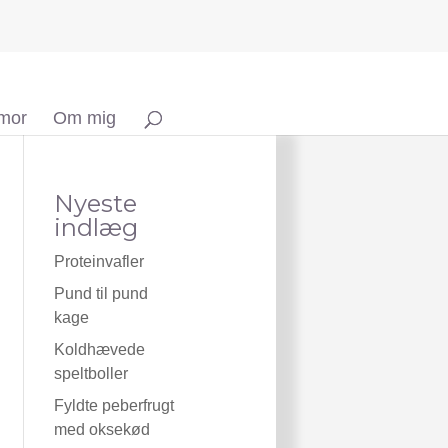
 mor
Om mig
Nyeste
indlæg
Proteinvafler
Pund til pund
kage
Koldhævede
speltboller
Fyldte peberfrugt
med oksekød