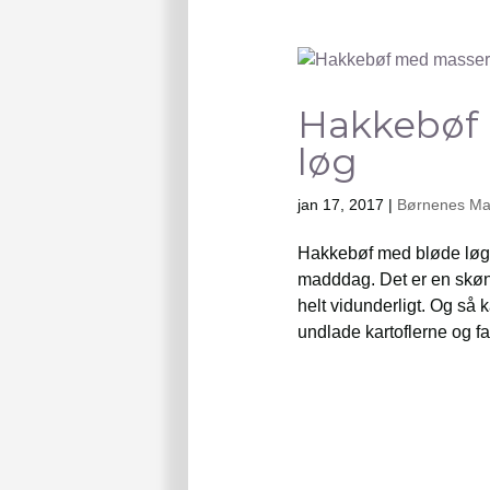
Hakkebøf 
løg
jan 17, 2017
|
Børnenes M
Hakkebøf med bløde løg,
madddag. Det er en skøn 
helt vidunderligt. Og så k
undlade kartoflerne og fak