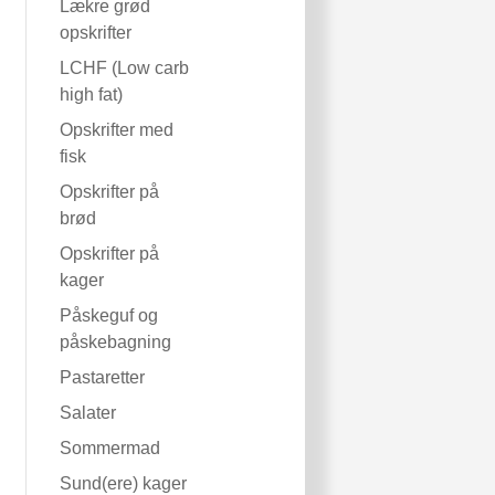
Lækre grød
opskrifter
LCHF (Low carb
high fat)
Opskrifter med
fisk
Opskrifter på
brød
Opskrifter på
kager
Påskeguf og
påskebagning
Pastaretter
Salater
Sommermad
Sund(ere) kager