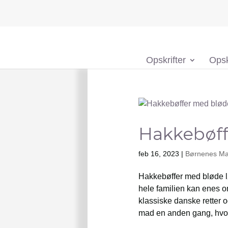
Opskrifter
Opsk
Hakkebøff
feb 16, 2023
|
Børnenes M
Hakkebøffer med bløde løg
hele familien kan enes om
klassiske danske retter
mad en anden gang, hvor