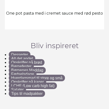
One pot pasta med i cremet sauce med rød pesto
Bliv inspireret
Desserter
Alt det andet
Opskrifter på brød
Børnefester
Børnenes Maddag
Fødselsdage
Hverdagsmad til store og små
Opskrifter på kager
LCHF (Low carb high fat)
Salater
Tips til madpakker