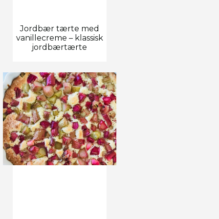
Jordbær tærte med
vanillecreme – klassisk
jordbærtærte