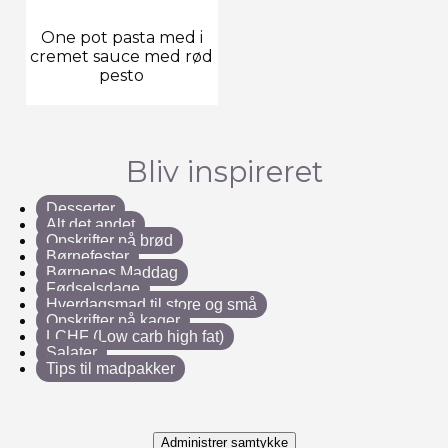
One pot pasta med i
cremet sauce med rød
pesto
Bliv inspireret
Desserter
Alt det andet
Opskrifter på brød
Børnefester
Børnenes Maddag
Fødselsdage
Hverdagsmad til store og små
Opskrifter på kager
LCHF (Low carb high fat)
Salater
Tips til madpakker
Administrer samtykke