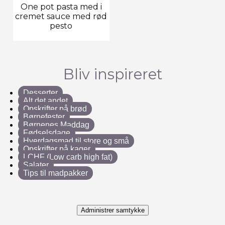
One pot pasta med i
cremet sauce med rød
pesto
Bliv inspireret
Desserter
Alt det andet
Opskrifter på brød
Børnefester
Børnenes Maddag
Fødselsdage
Hverdagsmad til store og små
Opskrifter på kager
LCHF (Low carb high fat)
Salater
Tips til madpakker
Administrer samtykke