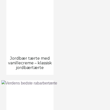
Jordbær tærte med
vanillecreme – klassisk
jordbærtærte