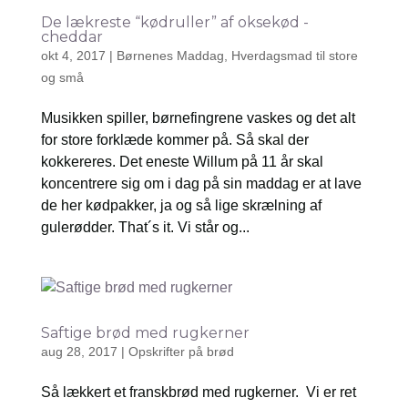
De lækreste “kødruller” af oksekød -
cheddar
okt 4, 2017
|
Børnenes Maddag
,
Hverdagsmad til store
og små
Musikken spiller, børnefingrene vaskes og det alt
for store forklæde kommer på. Så skal der
kokkereres. Det eneste Willum på 11 år skal
koncentrere sig om i dag på sin maddag er at lave
de her kødpakker, ja og så lige skrælning af
gulerødder. That´s it. Vi står og...
Saftige brød med rugkerner
aug 28, 2017
|
Opskrifter på brød
Så lækkert et franskbrød med rugkerner. Vi er ret