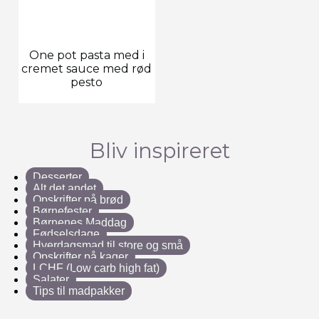
One pot pasta med i
cremet sauce med rød
pesto
Bliv inspireret
Desserter
Alt det andet
Opskrifter på brød
Børnefester
Børnenes Maddag
Fødselsdage
Hverdagsmad til store og små
Opskrifter på kager
LCHF (Low carb high fat)
Salater
Tips til madpakker